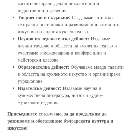
хоспитализирани деца в онкологични и
педиатрични отделения.
Творчество и създаване:
Създаваме авторски
театрални постановки и развиваме иновативното
изкуство на водния куклен театър.
Научно изследователска дейност:
Издаваме
научни трудове в областта на кукления театър и
участваме в международни конференции и
майсторски класове.
Образователна дейност:
Обучаваме млади таланти
в областта на кукленото изкуство и организираме
уъркшопове.
Издателска дейност:
Издаваме научна и
художествена литература, нотни и аудио-
музикални издания.
Присъединете се към нас, за да продължим да
развиваме и обогатяваме българската култура и
изкуство!