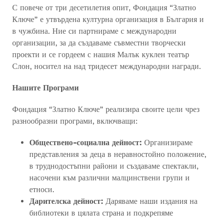
С повече от три десетилетия опит, Фондация “Златно
Ключе” е утвърдена културна организация в България и
в чужбина. Ние си партнираме с международни
организации, за да създаваме съвместни творчески
проекти и се гордеем с нашия Малък куклен театър
Слон, носител на над тридесет международни награди.
Нашите Програми
Фондация “Златно Ключе” реализира своите цели чрез
разнообразни програми, включващи:
Обществено-социална дейност:
Организираме
представления за деца в неравностойно положение,
в труднодостъпни райони и създаваме спектакли,
насочени към различни малцинствени групи и
етноси.
Дарителска дейност:
Даряваме наши издания на
библиотеки в цялата страна и подкрепяме